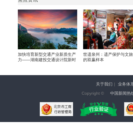
加快培育新型交通产业新质生产
世遗泉州：遗产保护与文
力——湖南建投交通设计院新时
的双赢样本
期发展侧记
关于我们
|
业务体
Copyright ©
中国新闻热