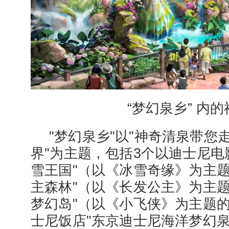
“梦幻泉乡” 内
"梦幻泉乡"以"神奇清泉带您
界"为主题，包括3个以迪士尼电
雪王国"（以《冰雪奇缘》为主题
主森林"（以《长发公主》为主题
梦幻岛"（以《小飞侠》为主题
士尼饭店"东京迪士尼海洋梦幻泉