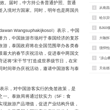
式生效。届时，中方持公务普通护照、普通
4
从南昌
签入境对方国家。同时，明年也是两国共
5
哈尔滨
6
n Wangsuphakijkosol）表示，中国
潜力，中国旅游市场对于泰国经济的复苏
7
大咖拆
旅游，泰国政府将在全国范围举办各类春
8
模最大的春节庆祝活动，促进泰中两国文
9
还将“宋干节”打造成世界级节日，在宋
同时间举办庆祝活动，邀请中国游客与泰
10
天佑德
本表示，对中国游客实行的免签政策，是
之一。泰旅局将通过软实力（5F：食
实现旅游产品增值，促进产业结构升级，