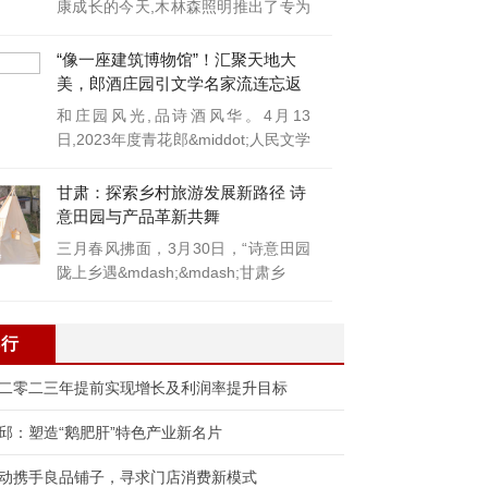
康成长的今天,木林森照明推出了专为
儿童
“像一座建筑博物馆”！汇聚天地大
美，郎酒庄园引文学名家流连忘返
和庄园风光,品诗酒风华。4月13
日,2023年度青花郎&middot;人民文学
奖颁
甘肃：探索乡村旅游发展新路径 诗
意田园与产品革新共舞
三月春风拂面，3月30日，“诗意田园
陇上乡遇&mdash;&mdash;甘肃乡
排行
二零二三年提前实现增长及利润率提升目标
邱：塑造“鹅肥肝”特色产业新名片
动携手良品铺子，寻求门店消费新模式