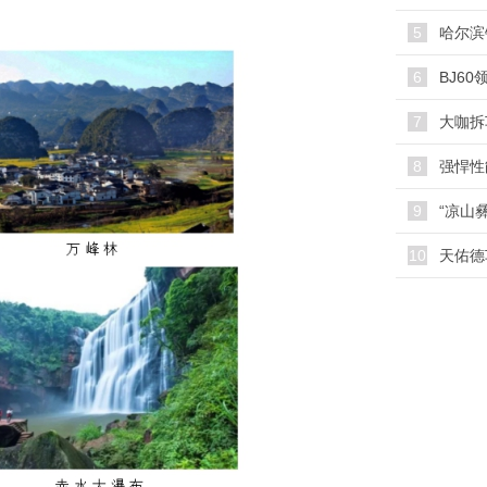
5
哈尔滨
6
7
大咖拆
8
9
10
天佑德