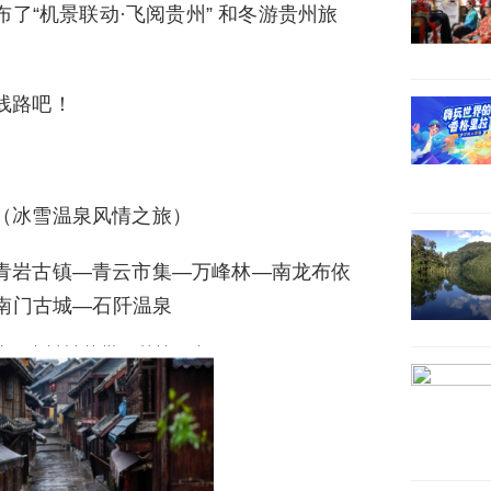
了“机景联动·飞阅贵州” 和冬游贵州旅
线路吧！
（冰雪温泉风情之旅）
青岩古镇—青云市集—万峰林—南龙布依
南门古城—石阡温泉