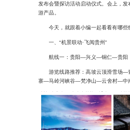
发布会暨探访活动启动仪式。会上，发布
游产品。
今天，就跟着小编一起看看有哪些
一、“机景联动·飞阅贵州”
航线一：贵阳—兴义—铜仁—贵阳
游览线路推荐：高坡云顶滑雪场—
寨—马岭河峡谷—梵净山—云舍村—中