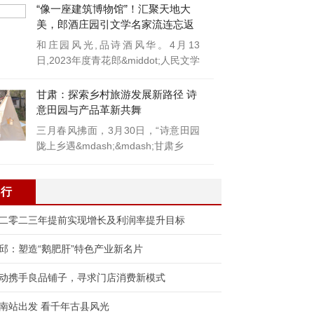
“像一座建筑博物馆”！汇聚天地大
美，郎酒庄园引文学名家流连忘返
和庄园风光,品诗酒风华。4月13
日,2023年度青花郎&middot;人民文学
奖颁
甘肃：探索乡村旅游发展新路径 诗
意田园与产品革新共舞
三月春风拂面，3月30日，“诗意田园
陇上乡遇&mdash;&mdash;甘肃乡
排行
二零二三年提前实现增长及利润率提升目标
邱：塑造“鹅肥肝”特色产业新名片
动携手良品铺子，寻求门店消费新模式
南站出发 看千年古县风光