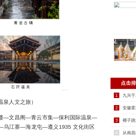
点击
1
九兴于
温泉人文之旅）
2
安徽霍
楼—文昌阁—青云市集—保利国际温泉—
3
椰子跳
乌江寨—海龙屯—遵义1935 文化街区
4
从南昌