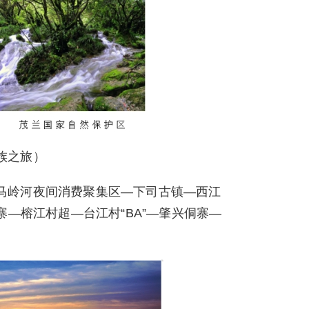
族之旅）
马岭河夜间消费聚集区—下司古镇—西江
—榕江村超—台江村“BA”—肇兴侗寨—