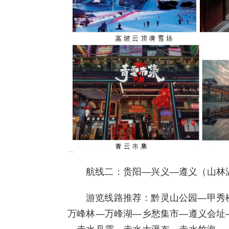
航线二：贵阳—兴义—遵义（山林
游览线路推荐：黔灵山公园—甲秀
万峰林—万峰湖—乡愁集市—遵义会址—