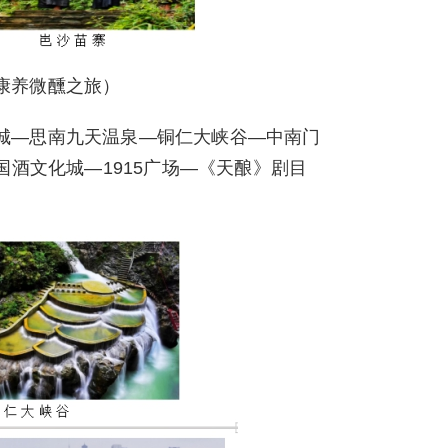
康养微醺之旅）
城—思南九天温泉—铜仁大峡谷—中南门
酒文化城—1915广场—《天酿》剧目