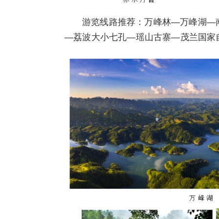
游览线路推荐：万峰林—万峰湖—
—荔波大小七孔—瑶山古寨—茂兰国家