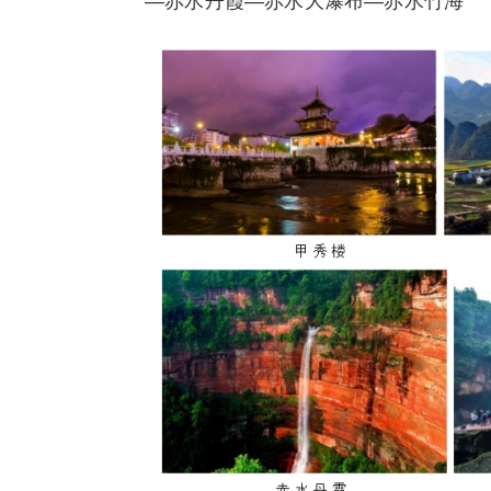
—赤水丹霞—赤水大瀑布—赤水竹海