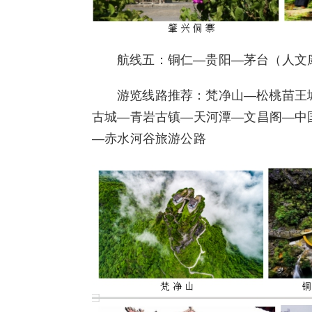
航线五：铜仁—贵阳—茅台（人文
游览线路推荐：梵净山—松桃苗王
古城—青岩古镇—天河潭—文昌阁—中国
—赤水河谷旅游公路