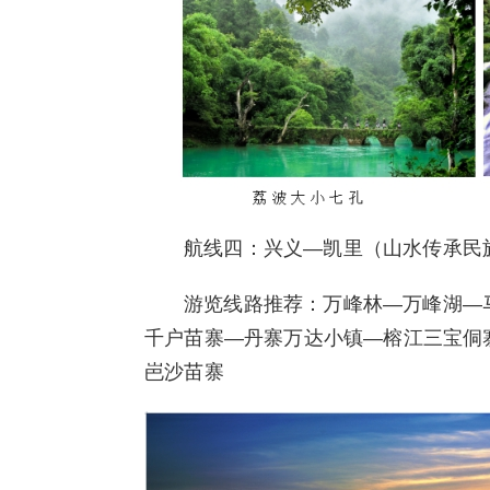
航线四：兴义—凯里（山水传承民
游览线路推荐：万峰林—万峰湖—
千户苗寨—丹寨万达小镇—榕江三宝侗寨
岜沙苗寨