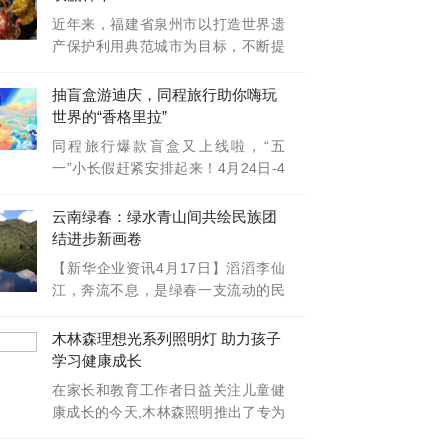
近年来，福建省泉州市以打造世界遗
产保护利用典范城市为目标，不断提
升文化
抽盲盒游迪庆，同程旅行助你嗨玩
世界的“香格里拉”
同程旅行爆款盲盒又上线啦，“五
一”小长假赶紧安排起来！4月24日-4
月26日
云南绿春：绿水青山间共绘民族团
结进步新画卷
【新华企业资讯4月17日】滔滔李仙
江，奔流不息，是绿春一支流动的民
族团结
木林森理想光系列照明灯 助力孩子
学习健康成长
在家长和教育工作者日益关注儿童健
康成长的今天,木林森照明推出了专为
儿童