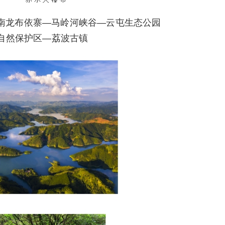
南龙布依寨—马岭河峡谷—云屯生态公园
自然保护区—荔波古镇