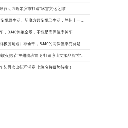
银行助力哈尔滨市打造“冰雪文化之都”
BJ60领衔悦野生活、新魔方领衔悦己生活，兰州十一国际车展不见不散！
车，BJ40惊艳全场，不愧是高保值率神车
强悍性能极度耐造并非全部，BJ40的高保值率究竟是怎样炼成的？
“凉山彝族火把节”主题航班首飞 打造凉山文旅品牌“空中名片”
车队再次出征环湖赛 七位名将蓄势待发！