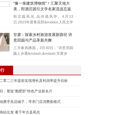
“像一座建筑博物馆”！汇聚天地大
美，郎酒庄园引文学名家流连忘返
和庄园风光,品诗酒风华。4月13
日,2023年度青花郎&middot;人民文学
奖颁
甘肃：探索乡村旅游发展新路径 诗
意田园与产品革新共舞
三月春风拂面，3月30日，“诗意田园
陇上乡遇&mdash;&mdash;甘肃乡
排行
二零二三年提前实现增长及利润率提升目标
邱：塑造“鹅肥肝”特色产业新名片
动携手良品铺子，寻求门店消费新模式
南站出发 看千年古县风光