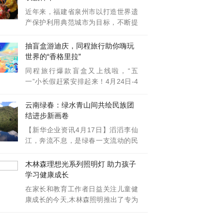
近年来，福建省泉州市以打造世界遗
产保护利用典范城市为目标，不断提
升文化
抽盲盒游迪庆，同程旅行助你嗨玩
世界的“香格里拉”
同程旅行爆款盲盒又上线啦，“五
一”小长假赶紧安排起来！4月24日-4
月26日
云南绿春：绿水青山间共绘民族团
结进步新画卷
【新华企业资讯4月17日】滔滔李仙
江，奔流不息，是绿春一支流动的民
族团结
木林森理想光系列照明灯 助力孩子
学习健康成长
在家长和教育工作者日益关注儿童健
康成长的今天,木林森照明推出了专为
儿童