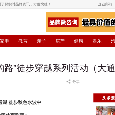
全面了解实时品牌资讯，方便快捷！
企业邮箱 | 
家电
教育
亲子
房产
健康
娱乐
走过的路”徒步穿越系列活动（大
分享
头条
通湖 徒步秋色水波中