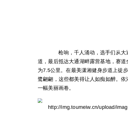
枪响，千人涌动，选手们从大通
道，最后抵达大通湖畔露营基地，赛道全程
为7.5公里。在最美潇湘健身步道上徒
鹭翩翩，这些都美得让人如痴如醉。依
一幅美丽画卷。