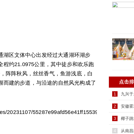
湖区文体中心出发经过大通湖环湖步
约21.0975公里，其中徒步和欢乐跑
步，阵阵秋风，丝丝香气，鱼游浅底，白
点击
湖而建的步道，与沿途的自然风光构成了
1
九兴于
2
安徽霍
3
椰子跳
4
从南昌