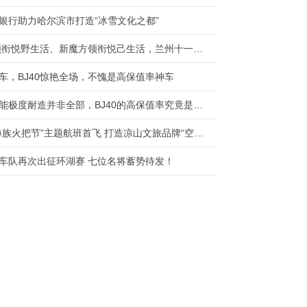
银行助力哈尔滨市打造“冰雪文化之都”
BJ60领衔悦野生活、新魔方领衔悦己生活，兰州十一国际车展不见不散！
车，BJ40惊艳全场，不愧是高保值率神车
强悍性能极度耐造并非全部，BJ40的高保值率究竟是怎样炼成的？
“凉山彝族火把节”主题航班首飞 打造凉山文旅品牌“空中名片”
车队再次出征环湖赛 七位名将蓄势待发！